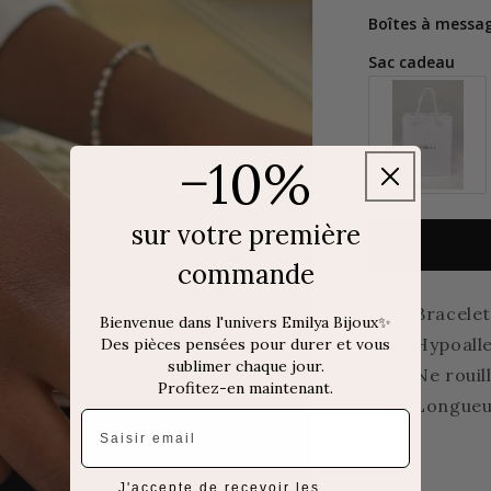
Boîtes à messa
Sac cadeau
−10%
sur votre première
commande
Bracelet
Bienvenue dans l'univers Emilya Bijoux✨
Hypoall
Des pièces pensées pour durer et vous
sublimer chaque jour.
Ne rouil
Profitez-en maintenant.
Longueur
Email
J'accepte de recevoir les emails marketing d'Em
J'accepte de recevoir les