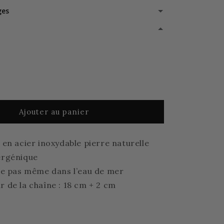
ges
Ma Maman
(+ €2,50 EUR)
Ma Fille
(+ €2,50 EUR)
Ajouter au panier
 en acier inoxydable pierre naturelle
Ma Soeur
(+ €2,50 EUR)
ergénique
le pas même dans l’eau de mer
 de la chaîne : 18 cm + 2 cm
Mon Amour
(+ €2,50 EUR)
ilya Bijoux.