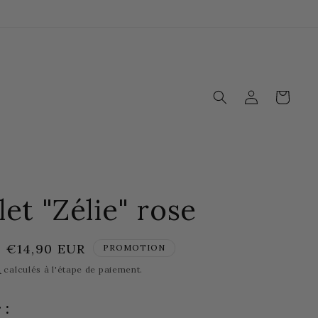
Connexion
Panier
et "Zélie" rose
Prix
€14,90 EUR
PROMOTION
promotionnel
n
calculés à l'étape de paiement.
 :