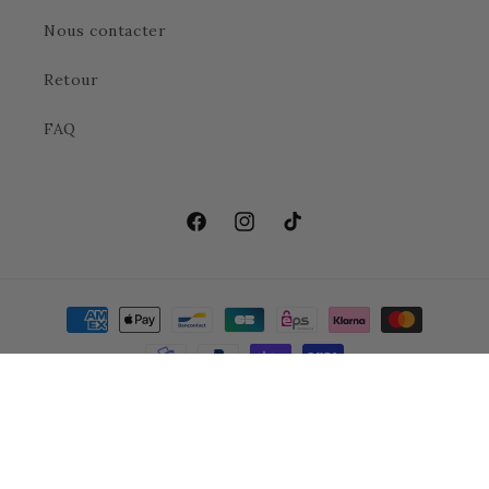
Nous contacter
Retour
FAQ
Facebook
Instagram
TikTok
Moyens
de
paiement
© 2026,
Emilya Bijoux
Commerce électronique propulsé par Shopify
Politique de remboursement
Politique de confidentialité
Politique d’expédition
Conditions générales de vente
Mentions légales