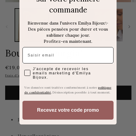
Ouvrir
Ou
commande
le
le
média
m
1
2
dans
d
Bienvenue dans l'univers Emilya Bijoux✨
une
u
Des pièces pensées pour durer et vous
fenêtre
fe
sublimer chaque jour.
modale
m
Profitez-en maintenant.
Email
Boucles "Georgia"
Prix
€19,00
J'accepte de recevoir les emails marketing d'Em
J'accepte de recevoir les
emails marketing d'Emilya
habituel
Frais d'expédition
calculés à l'étape de paiement.
Bijoux.
Vos données sont traitées conformément à notre
politique
Ajouter au panier
de confidentialité
.
Désinscription possible à tout moment.
Recevez votre code promo
Paire de boucles en Acier Inoxydable