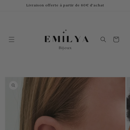
et
Livraison offerte à partir de 60€ d'achat
passer
au
contenu
Panier
Passer aux
informations
produits